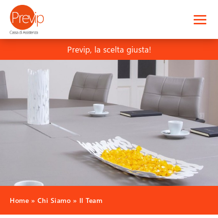
Previp, la
scelta
giusta!
Home
»
Chi Siamo
»
Il Team