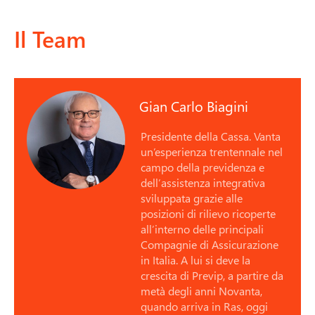
Il Team
Gian Carlo Biagini
Presidente della Cassa. Vanta
un’esperienza trentennale nel
campo della previdenza e
dell’assistenza integrativa
sviluppata grazie alle
posizioni di rilievo ricoperte
all’interno delle principali
Compagnie di Assicurazione
in Italia. A lui si deve la
crescita di Previp, a partire da
metà degli anni Novanta,
quando arriva in Ras, oggi