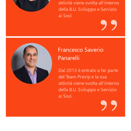
attività viene svolta all’interno
della B.U. Sviluppo e Servizio
ai Soci
Francesco Saverio
Panarelli
Dal 2013 è entrato a far parte
del Team Previp e la sua
attività viene svolta all’interno
della B.U. Sviluppo e Servizio
ai Soci.